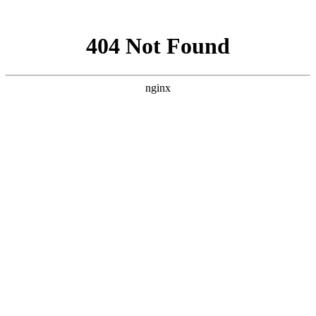
网站地图
详细内容
MORE+
简介
天津凌大装饰设计集团成立于2002年，是一家集室内外设计、装修工程、品牌策划、
广告制作、展览展示及空调机电、装修配套于一体的综合服务型装饰企业，是天津地
区最专业的工程、设计公司之一。
凌大装饰设计集团旗下拥有天津滨海凌大装饰设计有限公司，天津凌大广告传媒有限
公司，天津凌大展览展示有限公司，天津凌大科技发展有限公司，天津凌大办公家具
有限公司，合肥大富建筑装潢工程有限责任公司天津公司等多家分公司。从集团内部
分解客户需求，分公司相互协调，构成了从设计创意到专项实施的综合服务体系。
集团拥有专业的设计公司、广告公司，根据客户的需求提供专业化、个性化服务。他
们有丰富的经验，完美的创意，多次为客户提供满意的方案。